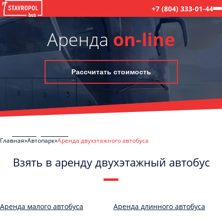
+7 (804) 333-01-44
Аренда
on-line
Рассчитать стоимость
Главная
Автопарк
Аренда двухэтажного автобуса
Взять в аренду двухэтажный автобус
C
Политикой конфиденциальности
ознакомлен(а), даю согласие на
обработку моих Персональных данных
Аренда малого автобуса
Аренда длинного автобуса