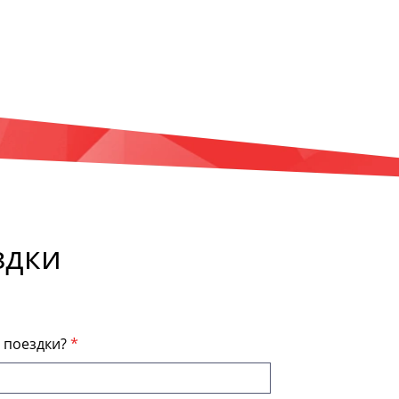
здки
я поездки?