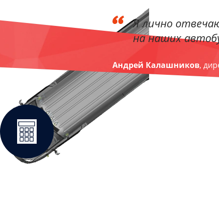
Я лично отвечаю
на наших автобу
Андрей Калашников
, ди