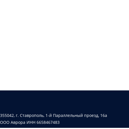
355042, г. Ставрополь, 1-й Параллельный проезд, 16а
ООО Аврора ИНН 6658467483