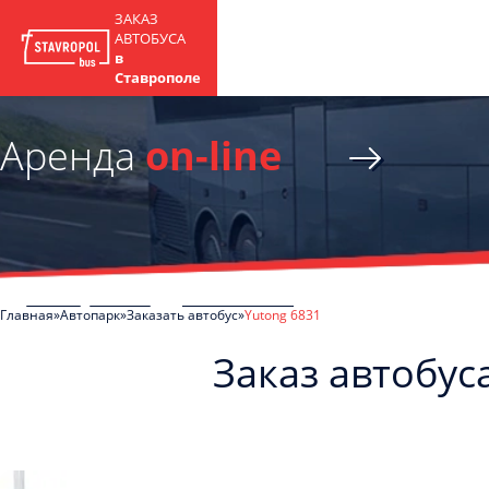
ЗАКАЗ
АВТОБУСА
в
Ставрополе
Аренда
on-line
Главная
Автопарк
Заказать автобус
Yutong 6831
Заказ автобус