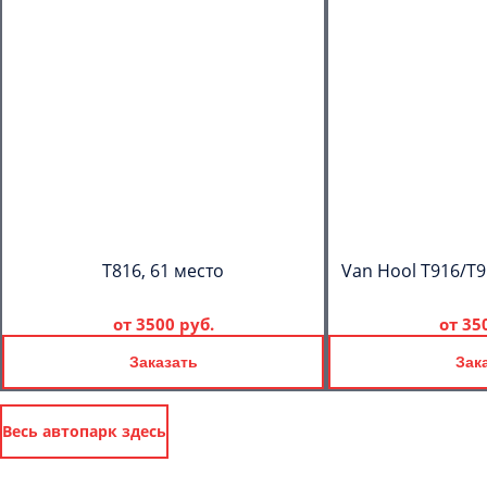
T816, 61 место
Van Hool T916/T9
от
3500 руб.
от
35
Заказать
Зак
Весь автопарк здесь