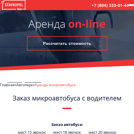
+7 (804) 333-01-44
Аренда
on-line
Рассчитать стоимость
Главная
Автопарк
Аренда микроавтобуса
Заказ микроавтобуса с водителем
C
Политикой конфиденциальности
ознакомлен(а), даю согласие на
обработку моих Персональных данных
Заказ автобуса:
мест 15 звонок
мест 18 звонок
мест 20 звонок