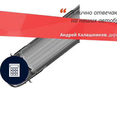
Я лично отвечаю
на наших автобу
Андрей Калашников
, ди