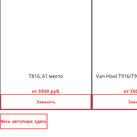
T816, 61 место
Van Hool T916/T9
от
3500 руб.
от
35
Заказать
Зак
Весь автопарк здесь