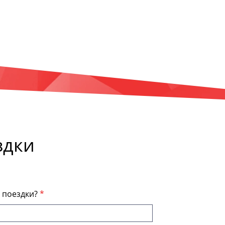
здки
я поездки?