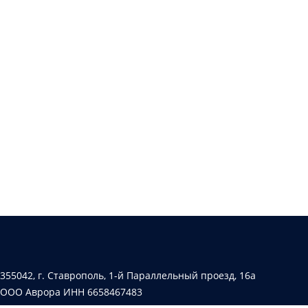
355042, г. Ставрополь, 1-й Параллельный проезд, 16а
ООО Аврора ИНН 6658467483