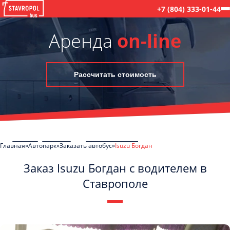
+7 (804) 333-01-44
Аренда
on-line
Рассчитать стоимость
Главная
Автопарк
Заказать автобус
Isuzu Богдан
Заказ Isuzu Богдан с водителем в
Ставрополе
C
Политикой конфиденциальности
ознакомлен(а), даю согласие на
обработку моих Персональных данных