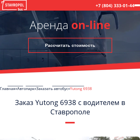
+7 (804) 333-01-44
Аренда
on-line
Рассчитать стоимость
Главная
Автопарк
Заказать автобус
Yutong 6938
Заказ Yutong 6938 с водителем в
Ставрополе
C
Политикой конфиденциальности
ознакомлен(а), даю согласие на
обработку моих Персональных данных