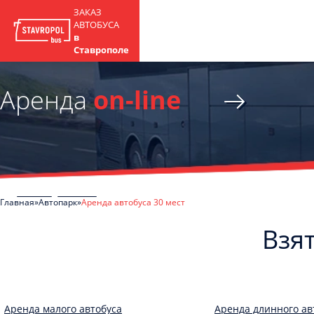
ЗАКАЗ
АВТОБУСА
в
Ставрополе
Аренда
on-line
Главная
Автопарк
Аренда автобуса 30 мест
Взят
Аренда малого автобуса
Аренда длинного ав