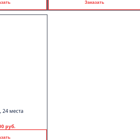
азать
Заказать
, 24 места
00 руб.
азать