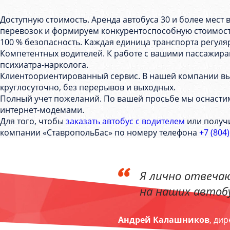
Доступную стоимость. Аренда автобуса 30 и более мест
перевозок и формируем конкурентоспособную стоимос
100 % безопасность. Каждая единица транспорта регул
Компетентных водителей. К работе с вашими пассажирами
психиатра-нарколога.
Клиентоориентированный сервис. В нашей компании вы с
круглосуточно, без перерывов и выходных.
Полный учет пожеланий. По вашей просьбе мы оснастим
интернет-модемами.
Для того, чтобы
заказать автобус с водителем
или получ
компании «СтавропольБас» по номеру телефона
+7 (804
Я лично отвечаю
на наших автобу
Андрей Калашников
, ди