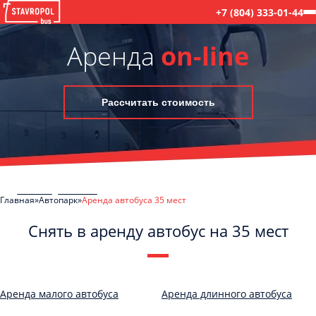
+7 (804) 333-01-44
Аренда
on-line
Рассчитать стоимость
Главная
Автопарк
Аренда автобуса 35 мест
Снять в аренду автобус на 35 мест
C
Политикой конфиденциальности
ознакомлен(а), даю согласие на
обработку моих Персональных данных
Аренда малого автобуса
Аренда длинного автобуса