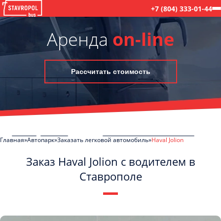
+7 (804) 333-01-44
Аренда
on-line
Рассчитать стоимость
Главная
Автопарк
Заказать легковой автомобиль
Haval Jolion
Заказ Haval Jolion с водителем в
Ставрополе
C
Политикой конфиденциальности
ознакомлен(а), даю согласие на
обработку моих Персональных данных